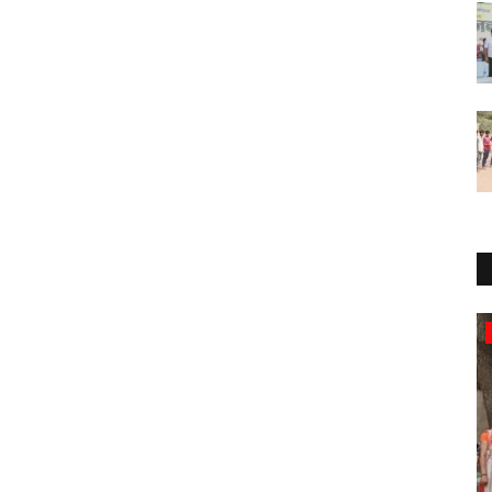
परबतसर