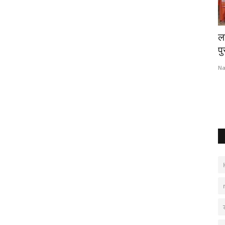
अपनाएं
परबतसर के राजकीय उच्च प्राथमिक विद्यालय
ला
सिडियास के अध्यापक...
पु
Nagaur Today
Jul 8, 2023
0
Na