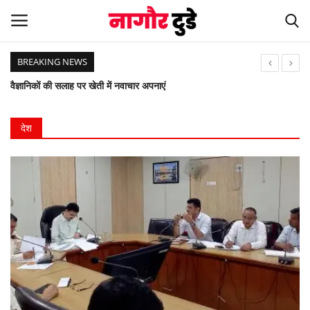
BREAKING NEWS
वैज्ञानिकों की सलाह पर खेती में नवाचार अपनाएं
Home
विकास प्रदर्शनी में नेत्र जांच एवं चश्मा वितरण शिविर का सफल आयोजन
सुरक्षित सडक मार्ग (सुसमा) अभियान नियमों का प्रशिक्षण, छात्राओं को हेलमेट वितरित किये
देश
देश
दो जिलों ओर चार तहसील को जोड़ने वाली 32 KM लंबी सड़क को मिली मंजूरी, दर्जनों गांवों को मिलेगा लाभ
खेल
12वीं बोर्ड एवं 10बोर्ड परीक्षा में मॉडल स्कूल जायल का उत्कृष्ट परीक्षा परिणाम ।
श्याम बाबा मंदिर में विशेष श्रंगार ओर छप्पन भोग का आयोजन।
स्पेशल स्टोरी
राज्यमंत्री डॉ बाघमार ने किया जिला अस्पताल भवन का भूमि पूजन व शिलान्यास
अम्बेडकर भवन में युवा महोत्सव में प्रतिभाओं का सम्मान।
नागौर
आकाशीय बिजली का कहर डेढ़ दर्जन बकरियों की मौत।
मनोरंजन
जायल श्री कृष्ण गोशाला में करमाबाई जाट की पुण्यतिथि मनाई।
जायल पुलिस ने अवैध बजरी से भरे तीन डंपर किये जब्त, तीन गिरफ्तार।
खबर हटके