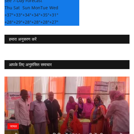
See 7-Day Forecast
Thu
Sat
Sun
Mon
Tue
Wed
+
37°
+
33°
+
34°
+
34°
+
35°
+
31°
+
28°
+
29°
+
28°
+
28°
+
28°
+
27°
हमारा अनुसरण करें
आपके लिए अनुशंसित समाचार
जायल