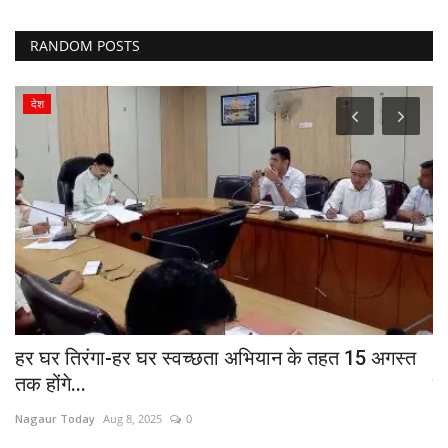
RANDOM POSTS
देश
हर घर तिरंगा-हर घर स्वच्छता अभियान के तहत 15 अगस्त
'
तक होंगे...
ज्
Nagaur Today
Aug 8, 2025
0
Na