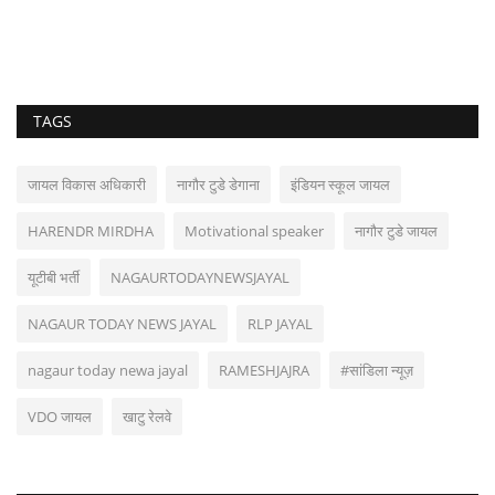
TAGS
जायल विकास अधिकारी
नागौर टुडे डेगाना
इंडियन स्कूल जायल
HARENDR MIRDHA
Motivational speaker
नागौर टुडे जायल
यूटीबी भर्ती
NAGAURTODAYNEWSJAYAL
NAGAUR TODAY NEWS JAYAL
RLP JAYAL
nagaur today newa jayal
RAMESHJAJRA
#सांडिला न्यूज़
VDO जायल
खाटु रेलवे