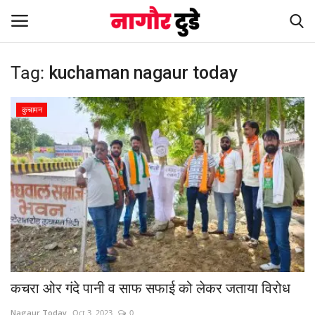
Tag:
kuchaman nagaur today
Home
कुचामन
देश
खेल
स्पेशल स्टोरी
नागौर
मनोरंजन
कचरा ओर गंदे पानी व साफ सफाई को लेकर जताया विरोध
खबर हटके
Nagaur Today
Oct 3, 2023
0