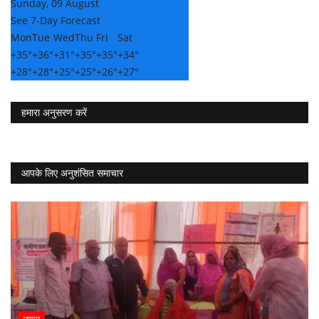
Sunday, 09 August
See 7-Day Forecast
Mon
Tue
Wed
Thu
Fri
Sat
+
35°
+
36°
+
31°
+
35°
+
35°
+
34°
+
28°
+
28°
+
25°
+
25°
+
26°
+
27°
हमारा अनुसरण करें
आपके लिए अनुशंसित समाचार
जायल