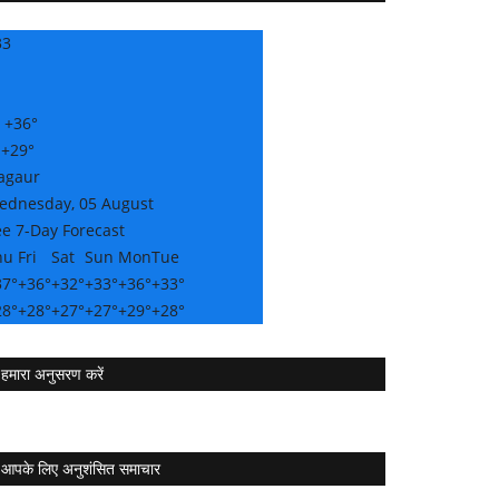
33
:
+
36°
:
+
29°
agaur
ednesday, 05 August
e 7-Day Forecast
hu
Fri
Sat
Sun
Mon
Tue
37°
+
36°
+
32°
+
33°
+
36°
+
33°
28°
+
28°
+
27°
+
27°
+
29°
+
28°
हमारा अनुसरण करें
आपके लिए अनुशंसित समाचार