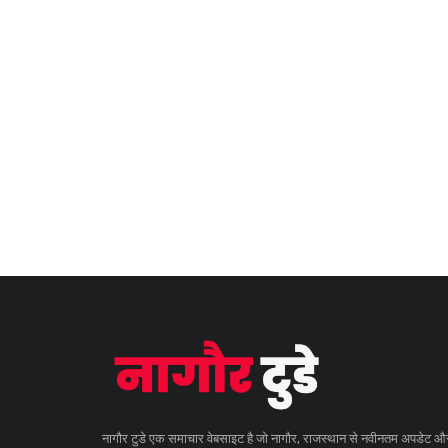
नागौर टुडे एक समाचार वेबसाइट है जो नागौर, राजस्थान से नवीनतम अपडेट औ