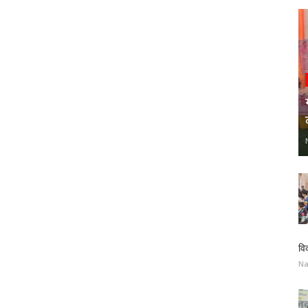
वि
Na