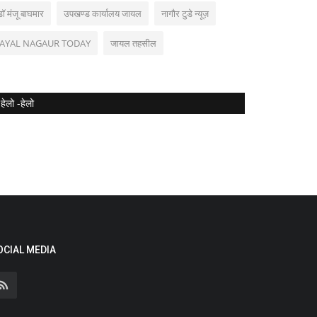
डॉ मंजू बाघमार
उपखण्ड कार्यालय जायल
नागौर टुडे न्यूज़
JAYAL NAGAUR TODAY
जायल तहसील
हेलो -हेलो
OCIAL MEDIA