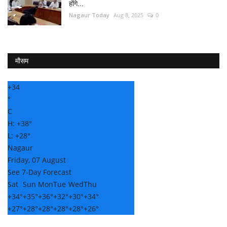
होंगे...
Nagaur Today
Aug 8, 2025
0
मौसम
+
34
°
C
H:
+
38°
L:
+
28°
Nagaur
Friday, 07 August
See 7-Day Forecast
Sat
Sun
Mon
Tue
Wed
Thu
+
34°
+
35°
+
36°
+
32°
+
30°
+
34°
+
27°
+
28°
+
28°
+
28°
+
28°
+
26°