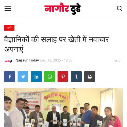
नागौर
वैज्ञानिकों की सलाह पर खेती में नवाचार
Home
अपनाएं
देश
Nagaur Today
Dec 18, 2025 - 18:08
0
खेल
स्पेशल स्टोरी
नागौर
मनोरंजन
खबर हटके