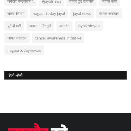
जगदीश कडवासरा \
#jayalnews
नागौर टुडे समाचार
जायल खबर
राकेश सियाग
nagaur today jayal
jayal news
जायल समाचार
यूटीबी भर्ती
जायल नागौर टुडे
कांग्रेस
jayalkhinyala
जायल कांग्रेस
cancer awareness initiative
nagaurtodaynewas
हेलो -हेलो