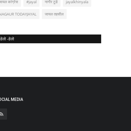
जायल कांग्रेस
#jayal
नागौर टुडे
jayalkhinyala
NAGAUR TODAYJAYAL
जायल तहसील
हेलो -हेलो
OCIAL MEDIA