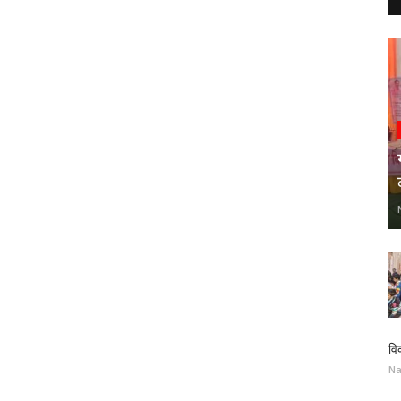
वि
Na