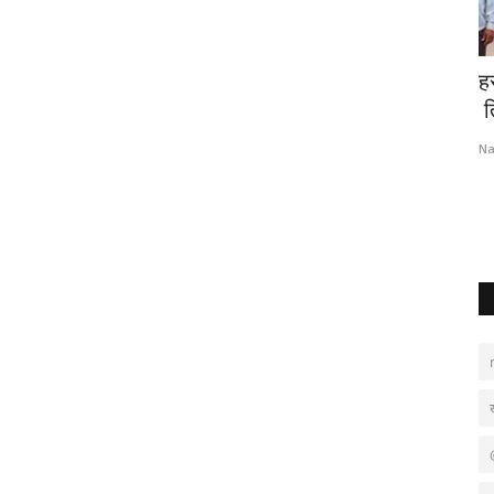
टी ने भरा
मुंशी प्रेमचंद जी की जयंती का उत्साह पूर्वक आयोजन
ह
ति
Nagaur Today
Jul 31, 2024
0
Na