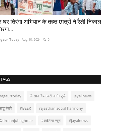
र घर तिरंगा अभियान के तहत छात्रों ने रैली निकाल
-सेना में दिए स
रंगा...
इंस्पेक्टर...
gaur Today
Aug 10, 2024
0
Nagaur Today
Ma
kuchaman news 
TAGS
nagaurtoday
किसान गिरदावरी नागौर टुडे
jayal news
खाटु रेलवे
KBEER
rajasthan social harmony
@drmanjubaghmar
#सांडिला न्यूज़
#jayalnews