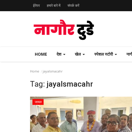
ईपेपर
हमारे बारे में
संपर्क करें
HOME
देश
खेल
स्पेशल स्टोरी
नाग
Home
jayalsmacahr
Tag:
jayalsmacahr
जायल