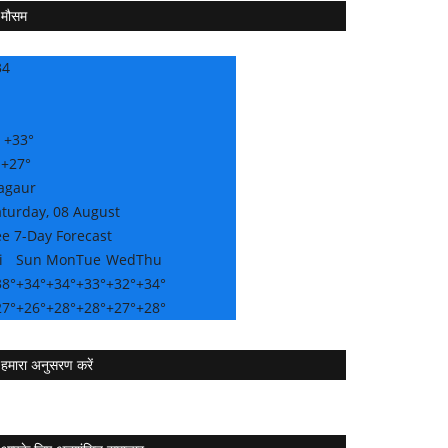
मौसम
34
:
+
33°
:
+
27°
agaur
aturday, 08 August
e 7-Day Forecast
i
Sun
Mon
Tue
Wed
Thu
38°
+
34°
+
34°
+
33°
+
32°
+
34°
27°
+
26°
+
28°
+
28°
+
27°
+
28°
हमारा अनुसरण करें