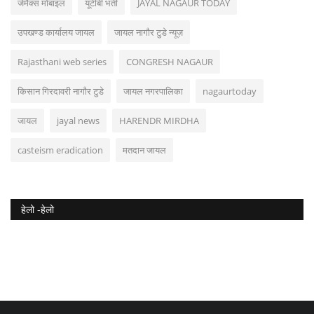
जेमैक्स मोबाइल
यूटीबी भर्ती
JAYAL NAGAUR TODAY
उपखण्ड कार्यालय जायल
जायल नागौर टुडे न्यूज़
Rajasthani web series
CONGRESH NAGAUR
किसान गिरदावरी नागौर टुडे
जायल नगरपालिका
nagaurtoday
जायल
jayal news
HARENDR MIRDHA
casteism eradication
मतदान जायल
हेलो -हेलो