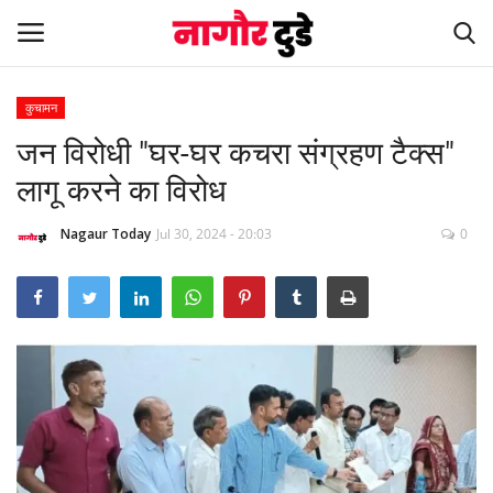
कुचामन
जन विरोधी "घर-घर कचरा संग्रहण टैक्स"
Home
लागू करने का विरोध
देश
Nagaur Today
Jul 30, 2024 - 20:03
0
खेल
स्पेशल स्टोरी
नागौर
मनोरंजन
खबर हटके