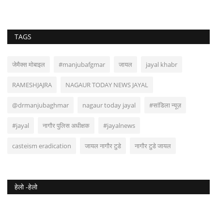
TAGS
जेमैक्स मोबाइल
#manjubafgmar
जायल
jayal khabr
RAMESHJAJRA
NAGAUR TODAY NEWS JAYAL
@drmanjubaghmar
nagaur today jayal
#सांडिला न्यूज़
#jayal
नागौर पुलिस अधीक्षक
#jayalnews
casteism eradication
जायल नागौर टुडे
नागौर टुडे जायल
हेलो -हेलो