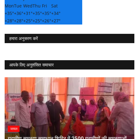
Mon
Tue
Wed
Thu
Fri
Sat
+
35°
+
36°
+
31°
+
35°
+
35°
+
34°
+
28°
+
28°
+
25°
+
25°
+
26°
+
27°
हमारा अनुसरण करें
आपके लिए अनुशंसित समाचार
जायल
ग्रामीण समस्या समाधान शिविर में 2500 ग्रामीणों की समस्याओं...