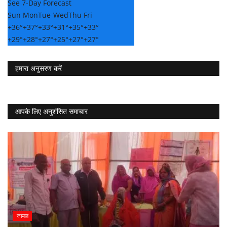
See 7-Day Forecast
Sun
Mon
Tue
Wed
Thu
Fri
+
36°
+
37°
+
33°
+
31°
+
35°
+
33°
+
29°
+
28°
+
27°
+
25°
+
27°
+
27°
हमारा अनुसरण करें
आपके लिए अनुशंसित समाचार
जायल