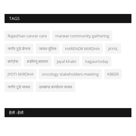
TAGS
Rajasthan cancer care
marwar community gathering
नागौर टुडे डेगाना
जायल पुलिस
HARENDR MIRDHA
JAYAL
कांग्रेस
#डॉमंजू बाघमार
jayal khabr
nagaurtoday
JYOTI MIRDHA
oncology stakeholders meeting
KBEER
नागौर टुडे जायल
उपखण्ड कार्यालय जायल
हेलो -हेलो