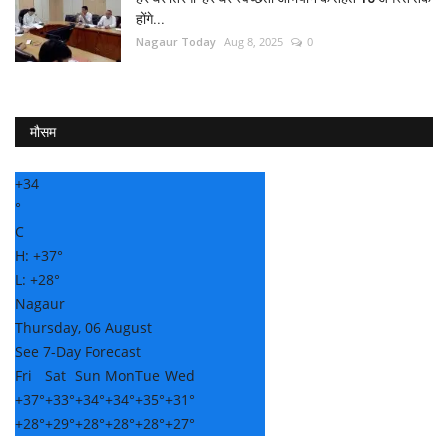
होंगे...
Nagaur Today
Aug 8, 2025
0
मौसम
+
34
°
C
H:
+
37°
L:
+
28°
Nagaur
Thursday, 06 August
See 7-Day Forecast
Fri
Sat
Sun
Mon
Tue
Wed
+
37°
+
33°
+
34°
+
34°
+
35°
+
31°
+
28°
+
29°
+
28°
+
28°
+
28°
+
27°