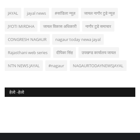
JAYAL
jayal news
#सांडिला न्यूज़
जायल नागौर टुडे न्यूज़
JYOTI MIRDHA
जायल विकास अधिकारी
नागौर टुडे समाचार
CONGRESH NAGAUR
nagaur today newa jayal
Rajasthani web series
दीपिका सिंह
उपखण्ड कार्यालय जायल
NTN NEWS JAYAL
#nagaur
NAGAURTODAYNEWSJAYAL
हेलो -हेलो