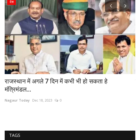
देश
..
राजस्थान में अगले 7 दिन में कभी भी हो सकता हे
र
मंत्रिमंडल...
भू
Nagaur Today
Dec 18, 2023
0
Na
TAGS